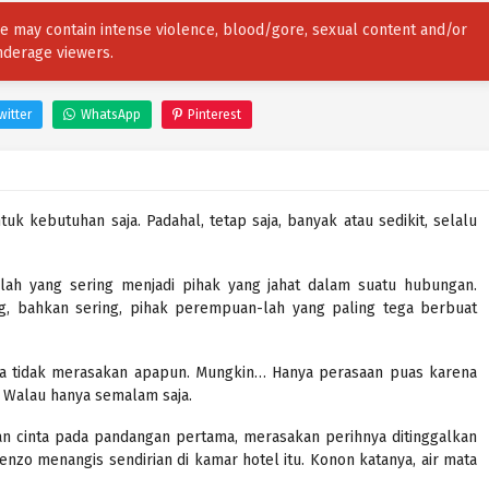
ore may contain intense violence, blood/gore, sexual content and/or
nderage viewers.
witter
WhatsApp
Pinterest
k kebutuhan saja. Padahal, tetap saja, banyak atau sedikit, selalu
i-lah yang sering menjadi pihak yang jahat dalam suatu hubungan.
ang, bahkan sering, pihak perempuan-lah yang paling tega berbuat
illa tidak merasakan apapun. Mungkin… Hanya perasaan puas karena
. Walau hanya semalam saja.
an cinta pada pandangan pertama, merasakan perihnya ditinggalkan
 Kenzo menangis sendirian di kamar hotel itu. Konon katanya, air mata