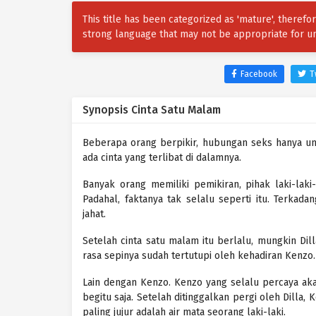
This title has been categorized as 'mature', theref
strong language that may not be appropriate for u
Facebook
T
Synopsis Cinta Satu Malam
Beberapa orang berpikir, hubungan seks hanya untu
ada cinta yang terlibat di dalamnya.
Banyak orang memiliki pemikiran, pihak laki-lak
Padahal, faktanya tak selalu seperti itu. Terkad
jahat.
Setelah cinta satu malam itu berlalu, mungkin D
rasa sepinya sudah tertutupi oleh kehadiran Kenzo
Lain dengan Kenzo. Kenzo yang selalu percaya ak
begitu saja. Setelah ditinggalkan pergi oleh Dilla,
paling jujur adalah air mata seorang laki-laki.