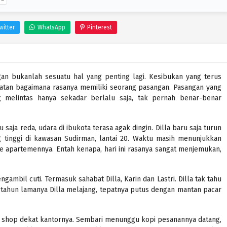
witter
WhatsApp
Pinterest
gan bukanlah sesuatu hal yang penting lagi. Kesibukan yang terus
tan bagaimana rasanya memiliki seorang pasangan. Pasangan yang
g melintas hanya sekadar berlalu saja, tak pernah benar-benar
u saja reda, udara di ibukota terasa agak dingin. Dilla baru saja turun
g tinggi di kawasan Sudirman, lantai 20. Waktu masih menunjukkan
 ke apartemennya. Entah kenapa, hari ini rasanya sangat menjemukan,
gambil cuti. Termasuk sahabat Dilla, Karin dan Lastri. Dilla tak tahu
 tahun lamanya Dilla melajang, tepatnya putus dengan mantan pacar
e shop dekat kantornya. Sembari menunggu kopi pesanannya datang,