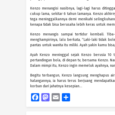
Kenzo menangisi nasibnya, lagi-lagi harus diting
cukup lama, sekitar 6 tahun lamanya. Kenzo akhir
tega meninggalkannya demi menikahi selingkuhanny
kenapa tidak bisa berusaha lebih keras untuk mem
Kenzo menangis sampai tertidur kembali. Tiba
menghampirinya, lalu berkata, “Laki-laki tidak bo
pantas untuk wanita itu miliki. Ayah yakin kamu bis
Ayah Kenzo meninggal sejak Kenzo berusia 10 t
pertandingan bola, di depan tv, bersama Kenzo. Na
Dalam mimpi itu, Kenzo ingin memeluk ayahnya, na
Begitu terbangun, Kenzo langsung menghapus air m
halangannya, ia harus terus berjuang mendapatkan 
korban dari jahatnya kesepian…
Facebook
Mastodon
Email
Share