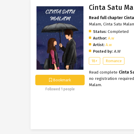
Cinta Satu M
Read full chapter Cint
Malam, Cinta Satu Malam
Status:
Completed
Author:
A.w
Artist:
A.w
Posted by:
A.W
18+
Romance
Read complete
Cinta S
no registration require
Bookmark
Malam.
Followed 1 people