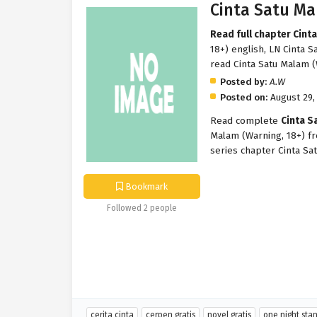
Cinta Satu Ma
Read full chapter Cint
18+) english, LN Cinta S
read Cinta Satu Malam (
Posted by:
A.W
Posted on:
August 29,
Read complete
Cinta S
Malam (Warning, 18+) fr
series chapter Cinta Sa
Bookmark
Followed 2 people
cerita cinta
cerpen gratis
novel gratis
one night sta