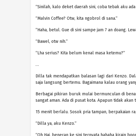
“Sinilah, kalo deket daerah sini, coba tebak aku ad
“Malvin Coffee? Otw, kita ngobrol di sana.”
“Haha, betul. Gue di sini sampe jam 7 an doang. Lewa
“Bawel, otw nih.”
“Lha serius? Kita belum kenal masa ketemu?”
…
Dilla tak mendapatkan balasan lagi dari Kenzo. Da
saja langsung bertemu. Bagaimana kalau orang yang 
Berbagai pikiran buruk mulai bermunculan di benak
sangat aman. Ada di pusat kota. Apapun tidak akan te
15 menit berlalu. Sosok pria tampan, berpakaian ra
“Dilla ya, aku Kenzo.”
“Oh Hai, beneran ke sini ternyata hahaha kirain boo