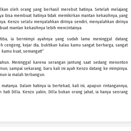
galkan oleh orang yang berhasil merebut hatinya. Setelah melajang
nya bisa membuat hatinya tidak memikirkan mantan kekasihnya, yang
a. Kenzo selalu menyalahkan dirinya sendiri, menyalahkan dirinya
buat mantan kekasihnya lebih mencintainya.
-tiba, ia bermimpi ayahnya yang sudah lama meninggal datang
leh cengeng, kejar dia, buktikan kalau kamu sangat berharga, sangat
a, kamu kuat, semangat!”
ahun. Meninggal karena serangan jantung saat sedang menonton
mun, sampai sekarang, baru kali ini ayah Kenzo datang ke mimpinya.
mun ia malah terbangun.
atanya. Dalam hatinya ia bertekad, kali ini, apapun rintangannya,
hati Dilla. Kenzo yakin, Dilla bukan orang jahat, ia hanya seorang