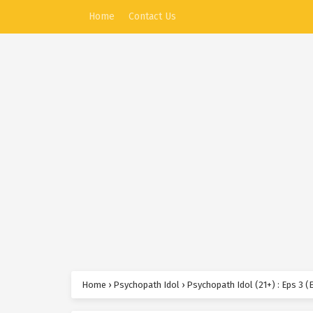
Home
Contact Us
Home
›
Psychopath Idol
›
Psychopath Idol (21+) : Eps 3 