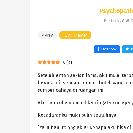
Psychopath 
Posted by
A.W
,
1
Prev
All Chapter
Facebook
T
5
(
3
)
Setelah entah sekian lama, aku mulai ter
berada di sebuah kamar hotel yang cu
sumber cahaya di ruangan ini.
Aku mencoba memulihkan ingatanku, apa y
Kesadaranku mulai pulih seutuhnya.
“Ya Tuhan, tolong aku!? Kenapa aku bisa di si