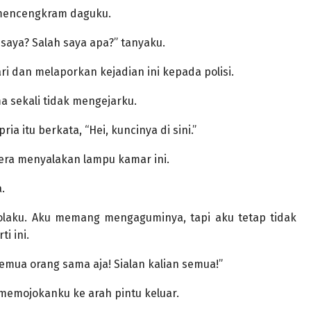
l mencengkram daguku.
 saya? Salah saya apa?” tanyaku.
i dan melaporkan kejadian ini kepada polisi.
ma sekali tidak mengejarku.
 itu berkata, “Hei, kuncinya di sini.”
gera menyalakan lampu kamar ini.
.
olaku. Aku memang mengaguminya, tapi aku tetap tidak
i ini.
Semua orang sama aja! Sialan kalian semua!”
 memojokanku ke arah pintu keluar.