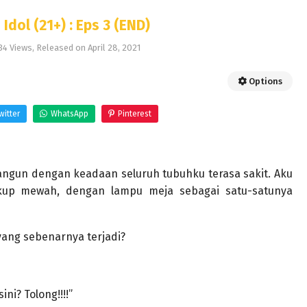
Idol (21+) : Eps 3 (END)
34 Views
, Released on
April 28, 2021
Options
witter
WhatsApp
Pinterest
bangun dengan keadaan seluruh tubuhku terasa sakit. Aku
kup mewah, dengan lampu meja sebagai satu-satunya
ang sebenarnya terjadi?
ni? Tolong!!!!”