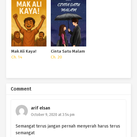
kedepan dengan masih melihat senja, dan seketika Arif pun ikut
memandanginya
“Lantas kenapa kamu berfikir seperti itu.? Aku mencintamu tanpa
syarat dan aku mencintaimu karna aku baru tau rasanya dicintai
dan mencintai seperti apa, dan itu sangat membuatku bahagia
setiap harinya. Aku memang tidak pernah dicintai oleh seseorang
sejak dulu, dan aku baru bisa merasakan cinta ketika aku bersama
Mak Ali Kaya!
Cinta Satu Malam
kamu. Dan aku gak mau pergi meninggalkan kamu.” Jawabnya
Ch. 14
Ch. 20
membuat aku menatap lekat dimatanya
memang tak ada yang
Dia sembunyikan dan semuanya tulus yang aku rasakan.
“Tuhan begitu baik padaku, sehingga aku bisa di pertemukan oleh
sosok seseorang seperti kamu.” Air mataku seakan tak kuat
Comment
membendung rasanya, tangis bahagiaku pecah dan dia
memelukku dengan sangat hangat
arif elsan
Kami berpelukan begitu erat hingga tak ingin ku lepaskan. Aku tak
October 9, 2020 at 3:54 pm
bisa memberi tahu bagaimana perasaanku saat itu karna aku
sangat bahagia memilikinya, kami mempunyai kesamaan dalam
Semangat terus jangan pernah menyerah harus terus
hobi dan menyanyi, Dia sangat indah ku pandang alisnya yang
semangat
tebal memperindah mata lentik nya yang bersinar ketika Dia