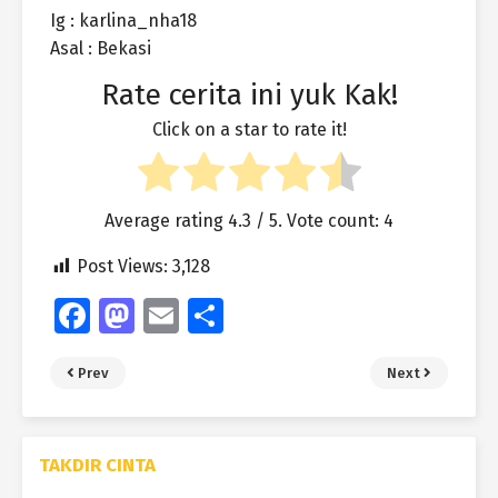
Ig : karlina_nha18
Asal : Bekasi
Rate cerita ini yuk Kak!
Click on a star to rate it!
Average rating
4.3
/ 5. Vote count:
4
Post Views:
3,128
Fa
M
E
S
ce
as
m
h
Prev
Next
b
to
ai
ar
o
d
l
e
o
o
TAKDIR CINTA
k
n