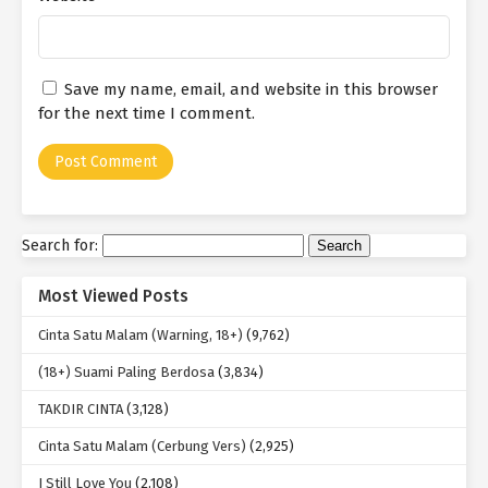
disana.” Pernyataannya membuatku gugup seribu bahasa
menghentakkan relung yang ada di jiwaku oh Tuhan apakah aku
akan dilamar. Dadaku berdegup sangat kencang, kakiku
mengentikan langkahku saat ini dan lagi aku meneteskan air
Save my name, email, and website in this browser
mataku. Dia menghapus Air mataku dengan sangat lembut dan
for the next time I comment.
tersenym kembali. “Aku akan segera menikahimu Lina.”
Sambungnya.
“Terimakasih sayang.” Dia memegang kedua tanganku dan
mengecup keningku, dan melanjutkan perjalanan kami.
Search for:
Aku memang tak bisa menebak takdir apa yang Tuhan rencanakan.
Namun aku bersyukur bisa mengenalnya, dan MEMILIKINYA.
Most Viewed Posts
Nama : karlina Ig : karlina_nha18 Asal : Bekasi
Cinta Satu Malam (Warning, 18+)
(9,762)
(18+) Suami Paling Berdosa
(3,834)
TAKDIR CINTA
(3,128)
Cinta Satu Malam (Cerbung Vers)
(2,925)
I Still Love You
(2,108)