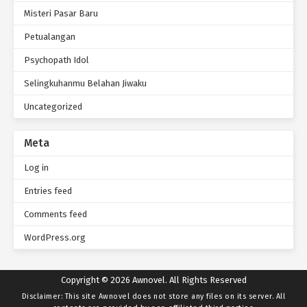
Misteri Pasar Baru
Petualangan
Psychopath Idol
Selingkuhanmu Belahan Jiwaku
Uncategorized
Meta
Log in
Entries feed
Comments feed
WordPress.org
Copyright © 2026 Awnovel. All Rights Reserved
Disclaimer: This site
Awnovel
does not store any files on its server. All