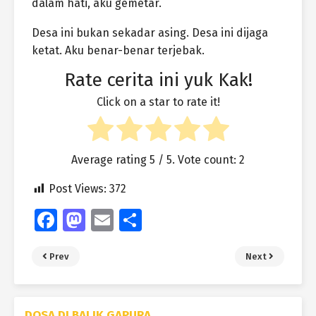
dalam hati, aku gemetar.
Desa ini bukan sekadar asing. Desa ini dijaga
ketat. Aku benar-benar terjebak.
Rate cerita ini yuk Kak!
Click on a star to rate it!
Average rating
5
/ 5. Vote count:
2
Post Views:
372
Fa
M
E
S
ce
as
m
h
Prev
Next
b
to
ai
ar
o
d
l
e
o
o
DOSA DI BALIK GAPURA