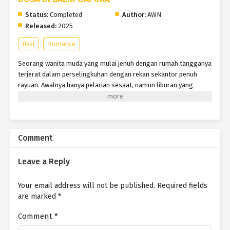
k
n
Status:
Completed
Author:
AWN
Released:
2025
fiksi
Romance
Seorang wanita muda yang mulai jenuh dengan rumah tangganya
terjerat dalam perselingkuhan dengan rekan sekantor penuh
rayuan. Awalnya hanya pelarian sesaat, namun liburan yang
dijanjikan berubah jadi jerat ketika ia justru dibawa ke desa
terpencil dengan aturan adat yang keras, hingga terpaksa
dinikahkan secara adat tanpa benar-benar rela. Di tengah
upayanya mencari jalan keluar, sang suami yang resah akhirnya
Comment
menemukan jejak istrinya. Pertemuan di desa itu pun jadi titik
balik mengejutkan. Antara cinta, pengkhianatan, dan adat yang
mengikat, akankah rumah tangga mereka masih bisa
Leave a Reply
diselamatkan?
Your email address will not be published.
Required fields
are marked
*
Comment
*